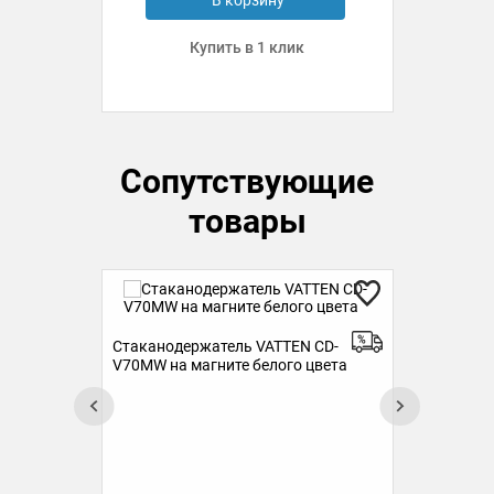
Купить в 1 клик
Сопутствующие
товары
Стаканодержатель VATTEN CD-
Ста
V70MW на магните белого цвета
V70
овых