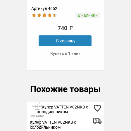
Артикул 4652
Ар
ии
В наличии
740
В корзину
Купить в 1 клик
Похожие товары
Горячая
Но
Горя
Холодная
Кулер VATTEN V02NKB с
К
Холо
Комнатная
ком
холодильником