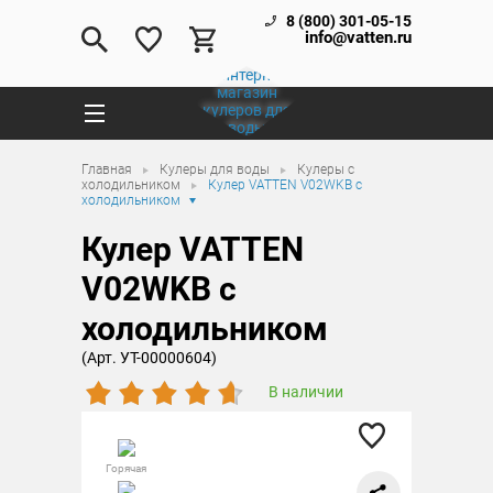
8 (800) 301-05-15
info@vatten.ru
Главная
Кулеры для воды
Кулеры с
холодильником
Кулер VATTEN V02WKB с
холодильником
Кулер VATTEN
V02WKB с
холодильником
(Арт. УТ-00000604)
В наличии
Горячая