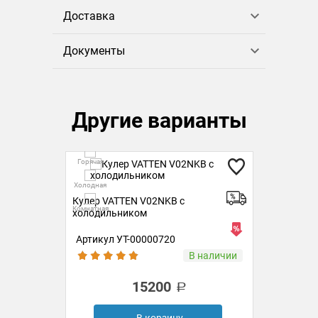
Доставка
Документы
Другие варианты
Горячая
Гор
Холодная
Холо
Кулер VATTEN V02NKB с
Кул
Комнатная
Комн
холодильником
хол
Артикул УТ-00000720
Ар
ии
В наличии
15200
В корзину