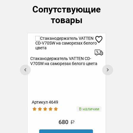
Сопутствующие
товары
Стаканодержатель VATTEN CD-
V70SW на саморезах белого цвета
овых
Руч
бут
Артикул 4649
Ар
ии
В наличии
680