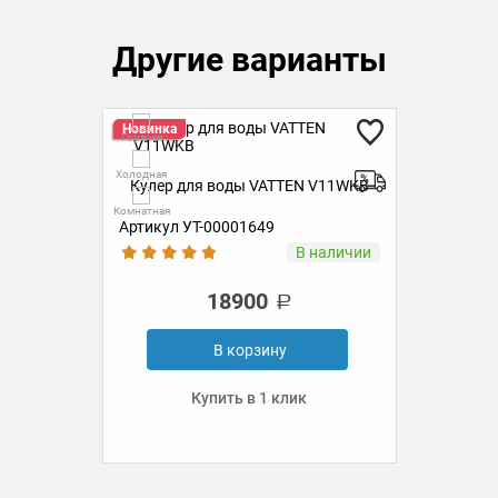
Другие варианты
Новинка
Но
Горячая
Гор
Холодная
Холо
KB
Кулер для воды VATTEN V11WKB
К
Комнатная
Комн
Артикул УТ-00001649
Ар
ии
В наличии
18900
В корзину
Купить в 1 клик