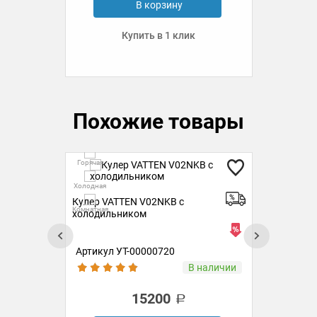
В корзину
Купить в 1 клик
Похожие товары
Горячая
Но
Горя
Холодная
Кулер VATTEN V02NKB с
К
Холо
Комнатная
ком
холодильником
Артикул УТ-00000720
Ар
ии
В наличии
15200