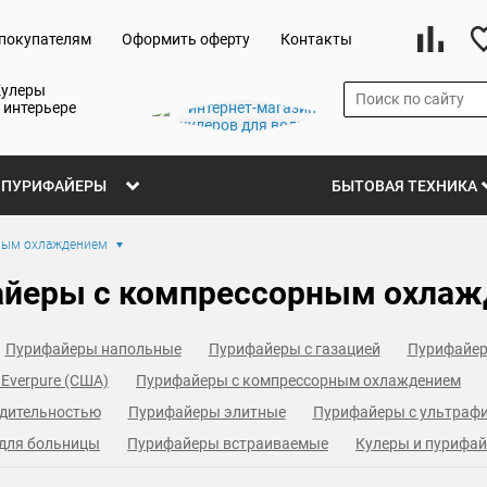
покупателям
Оформить оферту
Контакты
Кулеры
 интерьере
ПУРИФАЙЕРЫ
БЫТОВАЯ ТЕХНИКА
ным охлаждением
йеры с компрессорным охла
Пурифайеры напольные
Пурифайеры с газацией
Пурифайер
Everpure (США)
Пурифайеры с компрессорным охлаждением
одительностью
Пурифайеры элитные
Пурифайеры с ультраф
 для больницы
Пурифайеры встраиваемые
Кулеры и пурифай