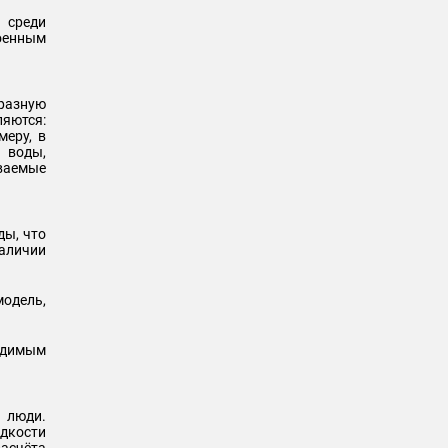
 среди
оенным
 разную
ляются:
меру, в
 воды,
ваемые
ды, что
Наличии
одель,
ходимым
 люди.
идкости
расчёта