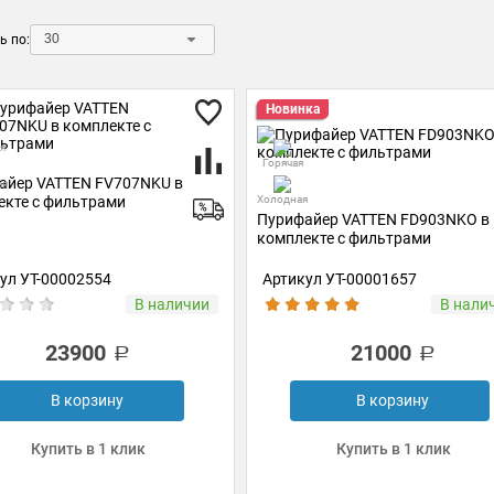
30
ь по:
Новинка
я
Горячая
айер VATTEN FV707NKU в
ая
екте с фильтрами
Холодная
Пурифайер VATTEN FD903NKO в
комплекте с фильтрами
ул УТ-00002554
Артикул УТ-00001657
В наличии
В нали
23900
21000
В корзину
В корзину
Купить в 1 клик
Купить в 1 клик