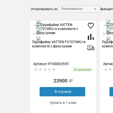
Популярности
Отсортировать по:
Выводит
Горячая
Горячая
Холодная
Холодна
Пурифайер VATTEN FV707WKU в
Пуриф
Комнатная
Комнатн
комплекте с фильтрами
компл
Артикул УТ-00002555
Артик
В наличии
23900
В корзину
Купить в 1 клик