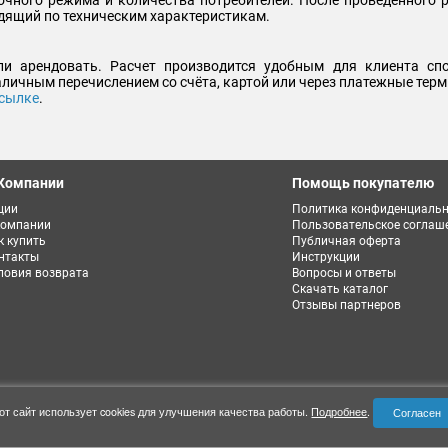
дящий по техническим характеристикам.
и арендовать. Расчет производится удобным для клиента спо
аличным перечислением со счёта, картой или через платежные тер
ссылке
.
Компании
Помощь покупателю
ции
Политика конфиденциальн
компании
Пользовательское соглаш
к купить
Публичная оферта
нтакты
Инструкции
ловия возврата
Вопросы и ответы
Скачать каталог
Отзывы партнеров
от сайт использует cookies для улучшения качества работы.
Подробнее
.
Согласен