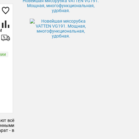
Новейшая мясорубка VATTEN VG191.
Мощная, многофункциональная,
удобная.
M
чии
ают всё
менными
рат - в