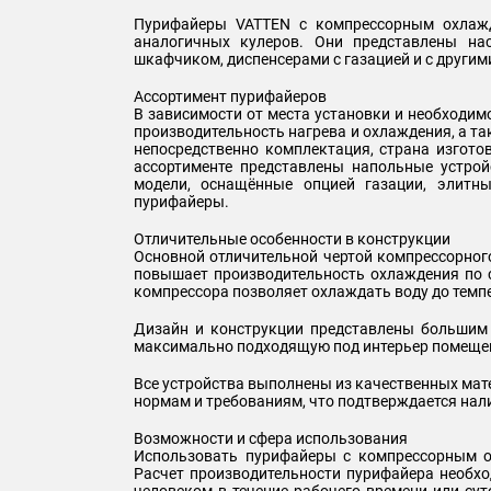
Пурифайеры VATTEN с компрессорным охлаж
аналогичных кулеров. Они представлены на
шкафчиком, диспенсерами с газацией и с други
Ассортимент пурифайеров
В зависимости от места установки и необходим
производительность нагрева и охлаждения, а т
непосредственно комплектация, страна изготов
ассортименте представлены напольные устро
модели, оснащённые опцией газации, элитн
пурифайеры.
Отличительные особенности в конструкции
Основной отличительной чертой компрессорного
повышает производительность охлаждения по 
компрессора позволяет охлаждать воду до темпер
Дизайн и конструкции представлены большим 
максимально подходящую под интерьер помеще
Все устройства выполнены из качественных ма
нормам и требованиям, что подтверждается на
Возможности и сфера использования
Использовать пурифайеры с компрессорным 
Расчет производительности пурифайера необх
человеком в течение рабочего времени или сут