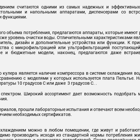
дением считаются одними из самых надежных и эффективных
стольными и напольными аппаратами, диспенсерами со встр
ми функциями.
ого объема потребления, предлагаются аппараты, которые имеют
акже уровень очистки воды. Отличительными характеристиками яв
итель, дизайн и дополнительные устройства или функции. К при
йства с микрофильтрацией или ультрафильтрацией поступающей
ые и бюджетные модели, наконец, предлагаются даже встраи
 кулера является наличие компрессора в системе охлаждения во
сравнению с моделями у которых используется плата Пельтье. 
атуры 10 градусов С или даже 3 градусов С. .
спектром. Широкий ассортимент дает возможность подобрать м
ния.
териалов, прошли лабораторные испытания и отвечают всем необ
личием необходимых сертификатов.
охлаждением можно в любом помещении, где живут и работают
одимо производить исходя из стандартной нормы потребления ж
очного режима и количества потребителей. После проведённого 