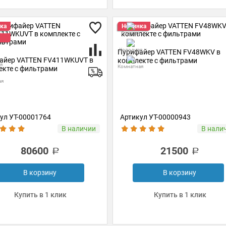
ка
Новинка
Горячая
Холодная
Пурифайер VATTEN FV48WKV в
айер VATTEN FV411WKUVT в
комплекте с фильтрами
я
Комнатная
екте с фильтрами
ая
ул УТ-00001764
Артикул УТ-00000943
В наличии
В нали
80600
21500
В корзину
В корзину
Купить в 1 клик
Купить в 1 клик