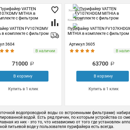
Холодная
я
Комнатная
айер VATTEN FV107KDMV
Пурифайер VATTEN FV107KHDG
ая
Газ
 в комплекте с фильтром
MITHIA в комплекте с фильтром
ул 3604
Артикул 3605
В наличии
В нали
71000
63700
В корзину
В корзину
Купить в 1 клик
Купить в 1 клик
роточной водопроводной воды со встроенными фильтрами) набир
лированной водой. Есть ряд причин, по которым устройства со с
ная из них - это то, что независимо от того где установлен аппа
нной питьевой воде у пользователя пурифайера есть всегда.