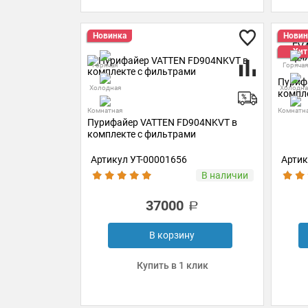
Новинка
Новин
Хит
Горячая
Горячая
Пуриф
Холодная
Холодна
компл
Комнатная
Комнатн
Пурифайер VATTEN FD904NKVT в
комплекте с фильтрами
Артикул УТ-00001656
Артик
В наличии
37000
В корзину
Купить в 1 клик