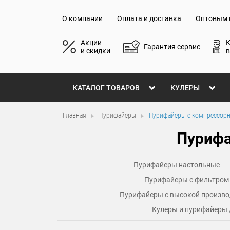
О компании
Оплата и доставка
Оптовым 
Акции
Гарантия сервис
и скидки
в
КАТАЛОГ ТОВАРОВ
КУЛЕРЫ
Главная
Пурифайеры
Пурифайеры с компрессор
Пурифа
Пурифайеры настольные
Пурифайеры с фильтром 
Пурифайеры с высокой произв
Кулеры и пурифайеры