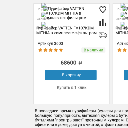
Горячая
Горячая
Холодная
Холодна
Пурифайер VATTEN FV107KDM
Пуриф
Комнатная
Комнатн
MITHIA в комплекте с фильтром
MITHIA
Артикул 3603
Артик
В наличии
68600
В корзину
Купить в 1 клик
В последнее время пурифайеры (кулеры для п
большую популярность, вытесняя кулеры с бути
бутылями "проигрывают" проточным кулерам. Глав
офисе или в доме, доступ к чистой, отфильтрова