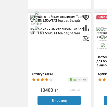
Горячая
Скидк
Холодная
Кулер с чайным столиком Тиабар
Комнатная
Горячая
VATTEN L50WEAT tea bar, белый
Холодна
Комнатн
Насто
для в
вынес
Артикул 6839
Артик
В наличии
13400
17400
В корзину