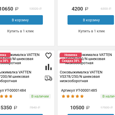
10650
4200
13020
6300
В корзину
В корзину
Купить в 1 клик
Купить в 1 клик
инка
Новинка
а 38%
Скидка 38%
ыжималка VATTEN
Соковыжималка VATTEN
/200/M шнековая
VS378/250/N шнековая
оборотная
низкооборотная
ул УТ-00001484
Артикул УТ-00001485
В наличии
В нали
5350
10500
7840
17500