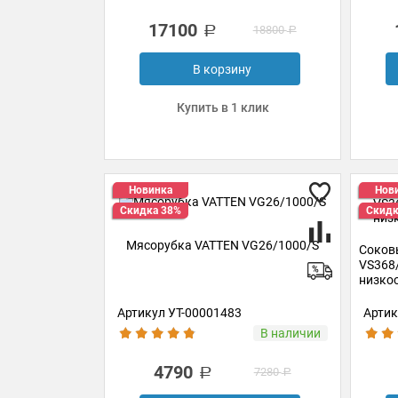
17100
18800
В корзину
Купить в 1 клик
Новинка
Нов
Скидка 38%
Скидк
Мясорубка VATTEN VG26/1000/S
Соков
VS368
низко
Артикул УТ-00001483
Артик
В наличии
4790
7280