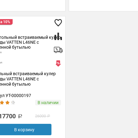
а 10%
я
ая
льный встраиваемый кулер
оды VATTEN L46NE с
енной бутылью
ул УТ-00000197
В наличии
17700
26000
В корзину