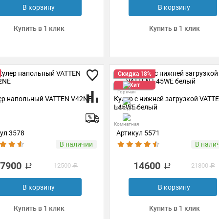
В корзину
В корзину
Купить в 1 клик
Купить в 1 клик
Скидка 18%
Хит
Горячая
ер напольный VATTEN V42NE
Кулер с нижней загрузкой VATT
я
L45WE белый
Холодная
Комнатная
ул 3578
Артикул 5571
В наличии
В нали
7900
14600
12500
21800
В корзину
В корзину
Купить в 1 клик
Купить в 1 клик