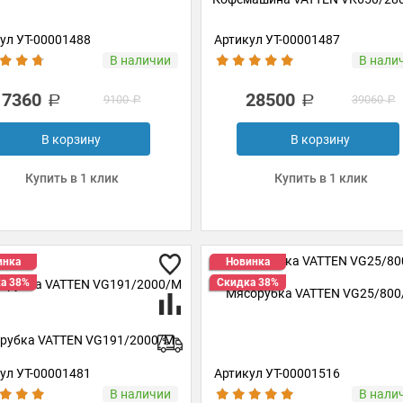
ул УТ-00001488
Артикул УТ-00001487
В наличии
В нали
7360
28500
9100
39060
В корзину
В корзину
Купить в 1 клик
Купить в 1 клик
инка
Новинка
а 38%
Скидка 38%
Мясорубка VATTEN VG25/800
рубка VATTEN VG191/2000/M
ул УТ-00001481
Артикул УТ-00001516
В наличии
В нали