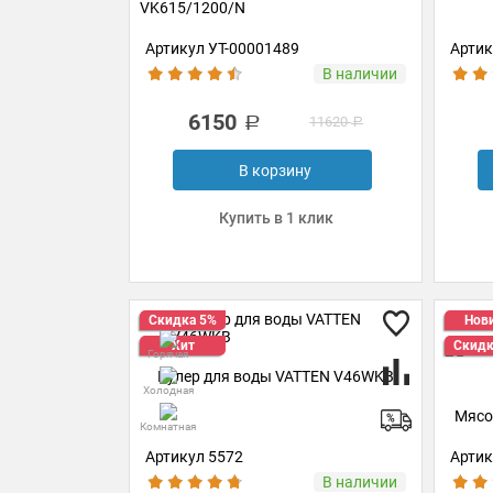
VK615/1200/N
Артикул УТ-00001489
Артик
В наличии
6150
11620
В корзину
Купить в 1 клик
Скидка 5%
Нов
Хит
Скидк
Горячая
Кулер для воды VATTEN V46WKB
Холодная
Мясо
Комнатная
Артикул 5572
Артик
В наличии