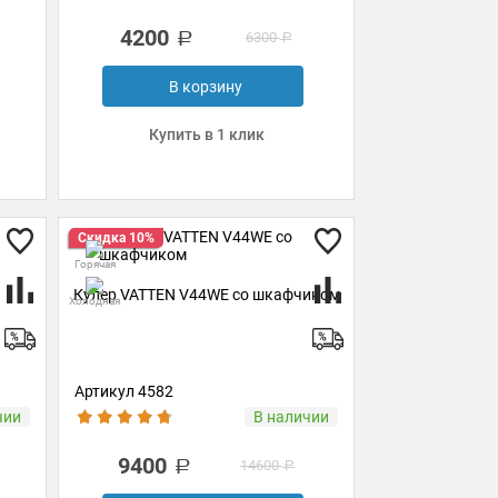
4200
6300
В корзину
Купить в 1 клик
Скидка 10%
Горячая
Кулер VATTEN V44WE со шкафчиком
Холодная
Артикул 4582
чии
В наличии
9400
14600