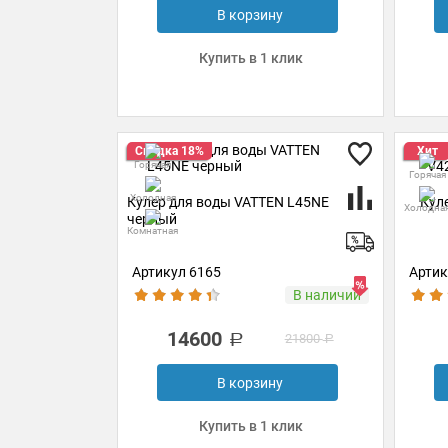
В корзину
Купить в 1 клик
Скидка 18%
Хит
Горячая
Горячая
Холодная
Кулер для воды VATTEN L45NE
Кул
Холодна
черный
Комнатная
Артикул 6165
Артик
В наличии
14600
21800
В корзину
Купить в 1 клик