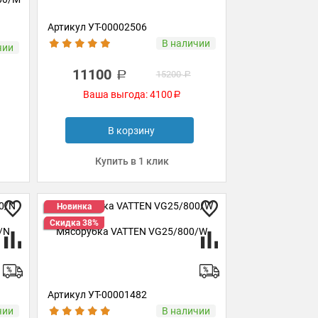
Артикул УТ-00002506
В наличии
чии
11100
15200
Ваша выгода: 4100
В корзину
Купить в 1 клик
Новинка
Скидка 38%
/N
Мясорубка VATTEN VG25/800/W
Артикул УТ-00001482
чии
В наличии