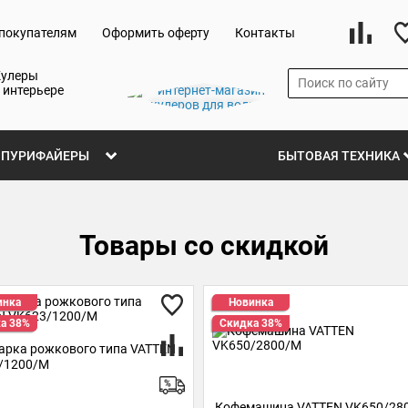
покупателям
Оформить оферту
Контакты
Кулеры
 интерьере
ПУРИФАЙЕРЫ
БЫТОВАЯ ТЕХНИКА
Товары со скидкой
инка
Новинка
а 38%
Скидка 38%
арка рожкового типа VATTEN
/1200/M
Кофемашина VATTEN VK650/28