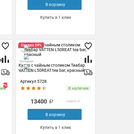
В корзину
Купить в 1 клик
Скидка 24%
Горячая
EN
Холодная
Кулер с чайным столиком Тиабар
VATTEN L50REAT tea bar, красный
Комнатная
Артикул 5728
чии
В наличии
13400
18800
В корзину
Купить в 1 клик