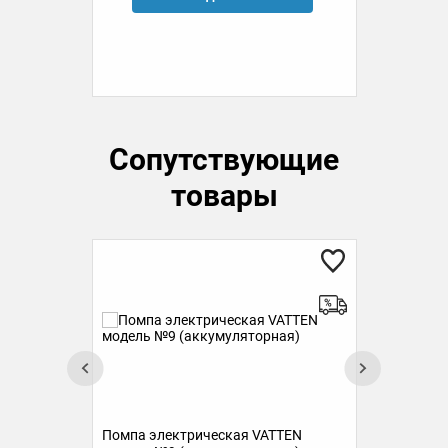
Сопутствующие
товары
Хи
Помпа механическая VATTEN
Пом
модель № 23 TUR
мод