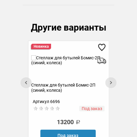
Другие варианты
Стеллаж для бутылей Бридж-3
Сте
(металлик)
(ме
Артикул 04051800200
Ар
аз
Под заказ
6100
Под заказ