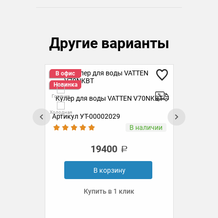
Другие варианты
В офис
В 
Новинка
Но
Горячая
Горя
BT
Кулер для воды VATTEN V70NKBT
Ку
Холодная
Холо
Артикул УТ-00002029
Ар
аз
В наличии
19400
В корзину
Купить в 1 клик