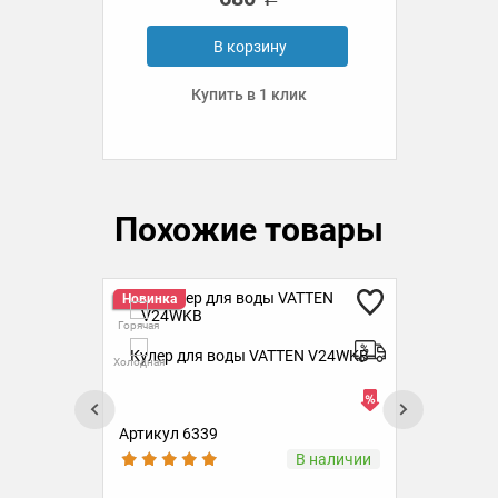
В корзину
Купить в 1 клик
Похожие товары
Новинка
В 
Но
Горячая
Горя
Кулер для воды VATTEN V24WKB
К
Холодная
Холо
Артикул 6339
Ар
ии
В наличии