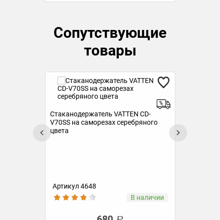
Сопутствующие
товары
Стаканодержатель VATTEN CD-
V70SS на саморезах серебряного
цвета
Руч
бут
Артикул 4648
Ар
ии
В наличии
680