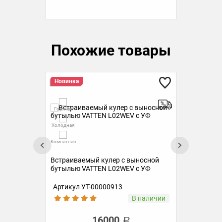
Похожие товары
Новинка
Ск
Гор
Холо
Горячая
Ку
Комн
Холодная
Комнатная
Встраиваемый кулер с выносной
бутылью VATTEN L02WEV c УФ
Артикул УТ-00000913
Ар
аз
В наличии
16000