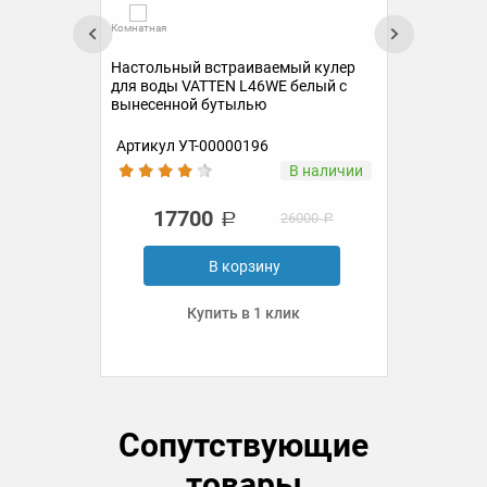
Комнатная
Комн
Настольный встраиваемый кулер
р
Нас
для воды VATTEN L46WE белый с
для
вынесенной бутылью
вын
Артикул УТ-00000196
Ар
ии
В наличии
17700
26000
В корзину
Купить в 1 клик
Сопутствующие
товары