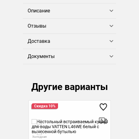
Описание
Отзывы
Доставка
Документы
Другие варианты
Скидка 10%
Ск
Горячая
Гор
Холодная
Холо