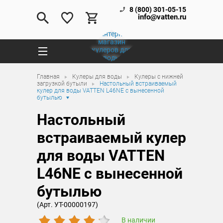
8 (800) 301-05-15
info@vatten.ru
Главная
Кулеры для воды
Кулеры с нижней
загрузкой бутыли
Настольный встраиваемый
кулер для воды VATTEN L46NE с вынесенной
бутылью
Настольный
встраиваемый кулер
для воды VATTEN
L46NE с вынесенной
бутылью
(Арт. УТ-00000197)
В наличии