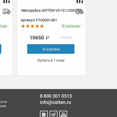
Мясорубка VATTEN VG2
Мясорубка VATTEN VG191/2000/M
Артикул УТ-00001481
Артикул УТ-00001516
В наличии
В
10650
4200
13020
63
В корзину
В корзину
Купить в 1 клик
Купить в 1 клик
8 800 301 0515
info@vatten.ru
ости
ение