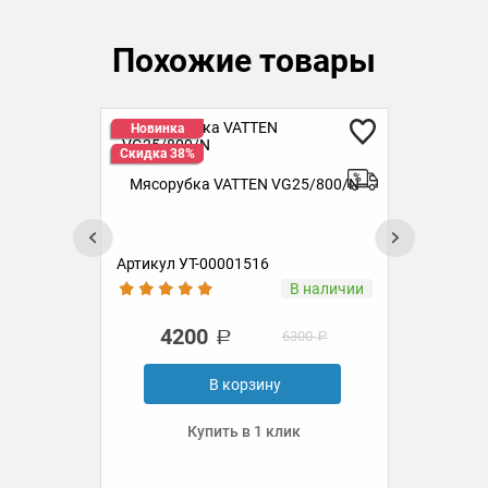
Похожие товары
Новинка
Н
Скидка 38%
Ск
Мясорубка VATTEN VG25/800/N
М
0/M
Артикул УТ-00001516
Ар
ии
В наличии
4200
6300
В корзину
Купить в 1 клик