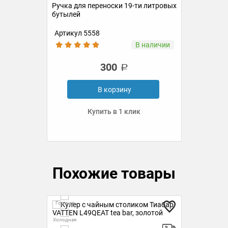
Ручка для переноски 19-ти литровых
бутылей
Артикул 5558
Ар
ии
В наличии
300
В корзину
Купить в 1 клик
Похожие товары
Горячая
Гор
Холодная
Холо