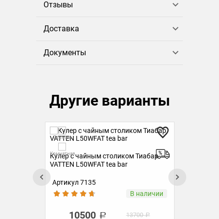
Отзывы
Доставка
Документы
Другие варианты
Горячая
Гор
Комнатная
Комн
р
Кулер с чайным столиком Тиабар
Кул
VATTEN L50WFAT tea bar
VAT
Артикул 7135
Ар
ии
В наличии
10500
13700