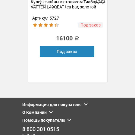
р
Кулер с чайным столиком Тиабар
Кул
Комнатная
Комн
VATTEN L49QEAT tea bar, золотой
VAT
Артикул 5727
Ар
аз
Под заказ
16100
Под заказ
Информация для покупателя
О Компании
Помощь покупателю
8 800 301 0515