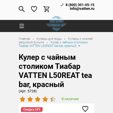
8 (800) 301-05-15
info@vatten.ru
Главная
Кулеры для воды
Кулеры с нижней
загрузкой бутыли
Кулер с чайным столиком
Тиабар VATTEN L50REAT tea bar, красный
Кулер с чайным
столиком Тиабар
VATTEN L50REAT tea
bar, красный
(Арт. 5728)
В наличии
Скидка 24%