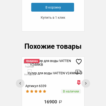
В корзину
Купить в 1 клик
Похожие товары
Гор
Скидка 5%
Хит
Холо
Горячая
KB
Кулер для воды VATTEN V46WKB
Кул
Комн
Холодная
хол
Комнатная
Артикул 5572
Ар
ии
В наличии
17100
18800