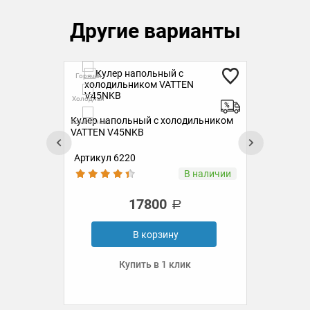
Другие варианты
Горячая
Ск
Гор
Холодная
Холо
Кулер для воды VATTEN V45NE
Кул
Комнатная
ком
бел
Комн
Артикул 6221
Ар
ии
В наличии
9700
В корзину
Купить в 1 клик