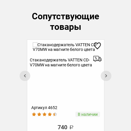
Сопутствующие
товары
Сте
Стаканодержатель VATTEN CD-
(ме
V70SW на саморезах белого цвета
Артикул 4649
Ар
ии
В наличии
680