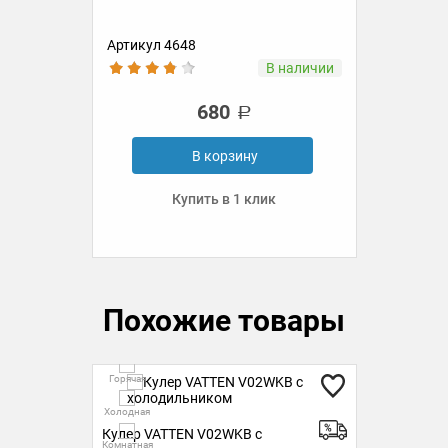
бут
Артикул 4648
Ар
ии
В наличии
680
В корзину
Купить в 1 клик
Похожие товары
Горячая
Ск
Гор
Холодная
KB
Кулер VATTEN V02WKB с
Холо
Комнатная