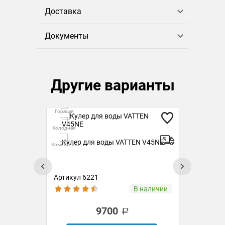
Доставка
Документы
Другие варианты
Горячая
Ск
Гор
Холодная
Холо
Кулер для воды VATTEN V45NE
Кул
Комнатная
ком
V4
Комн
Артикул 6221
Ар
ии
В наличии
9700