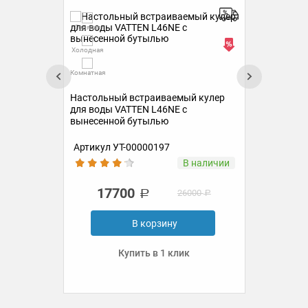
Горячая
Гор
Холодная
Холо
Комнатная
Комн
р
Настольный встраиваемый кулер
Нас
для воды VATTEN L46NE с
для
вынесенной бутылью
вын
Артикул УТ-00000197
Ар
ии
В наличии
17700
26000
В корзину
Купить в 1 клик