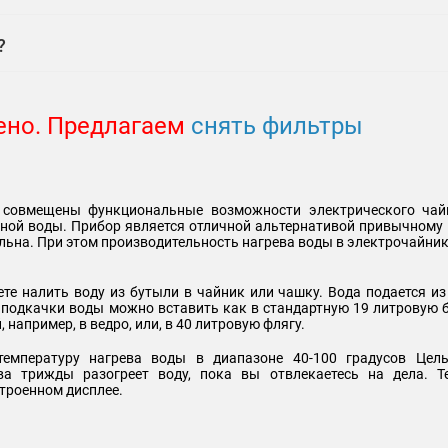
?
ено. Предлагаем
снять фильтры
 совмещены функциональные возможности электрического чай
ной воды. Прибор является отличной альтернативой привычному 
льна. При этом производительность нагрева воды в электрочайник
е налить воду из бутыли в чайник или чашку. Вода подается из
 подкачки воды можно вставить как в стандартную 19 литровую 
 например, в ведро, или, в 40 литровую флягу.
температуру нагрева воды в диапазоне 40-100 градусов Цель
ва трижды разогреет воду, пока вы отвлекаетесь на дела. Т
троенном дисплее.