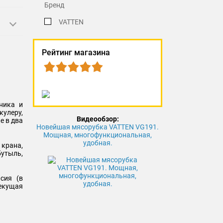
Бренд
VATTEN
Рейтинг магазина
ника и
кулеру,
Видеообзор:
е в два
Новейшая мясорубка VATTEN VG191.
Мощная, многофункциональная,
удобная.
 крана,
бутыль,
сия (в
екущая