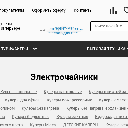
покупателям
Оформить оферту
Контакты
Кулеры
 интерьере
ПУРИФАЙЕРЫ
БЫТОВАЯ ТЕХНИКА
Электрочайники
Кулеры напольные
Кулеры настольные
Кулеры с нижней за
Кулеры для офиса
Кулеры компрессорные
Кулеры с элек
толиком
Kулеры без нагрева
Кулеры без нагрева и охлажден
тью
Кулеры бюджетные
Kулеры элитные
Водораздатчики 
стого цвета
Кулеры Midea
ДЕТСКИЕ КУЛЕРЫ
Кулер с вер