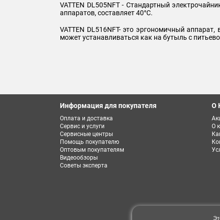
VATTEN DL505NFT - Стандартный электрочайник 
аппаратов, составляет 40°С.
VATTEN DL516NFT- это эргономичный аппарат, 
может устанавливаться как на бутыль с питьевой
Информация для покупателя
О 
Оплата и доставка
Ак
Сервис и услуги
О 
Сервисные центры
Ка
Помощь покупателю
Ко
Оптовым покупателям
Ус
Видеообзоры
Советы эксперта
Эт