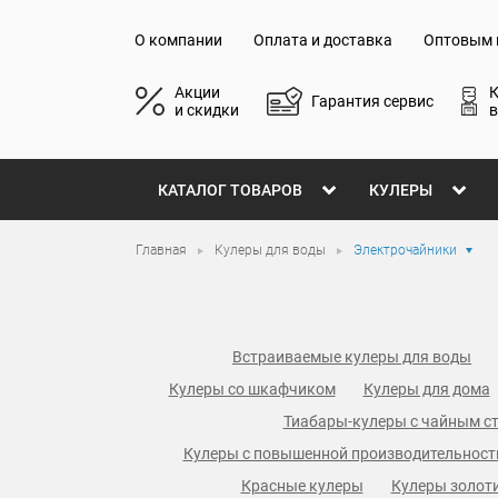
О компании
Оплата и доставка
Оптовым 
Акции
Гарантия сервис
и скидки
в
КАТАЛОГ ТОВАРОВ
КУЛЕРЫ
Главная
Кулеры для воды
Электрочайники
Встраиваемые кулеры для воды
Кулеры со шкафчиком
Кулеры для дома
Тиабары-кулеры с чайным с
Кулеры с повышенной производительнос
Красные кулеры
Кулеры золоти