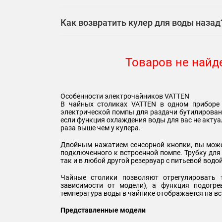
Как возвратить кулер для воды назад
Товаров не найд
Особенности электрочайников VATTEN
В чайных столиках VATTEN в одном приборе
электрической помпы для раздачи бутилирован
если функция охлаждения воды для вас не актуа
раза выше чем у кулера.
Двойным нажатием сенсорной кнопки, вы может
подключенного к встроенной помпе. Трубку для
так и в любой другой резервуар с питьевой водой,
Чайные столики позволяют отрегулировать 
зависимости от модели), а функция подогре
температура воды в чайнике отображается на вс
Представленные модели