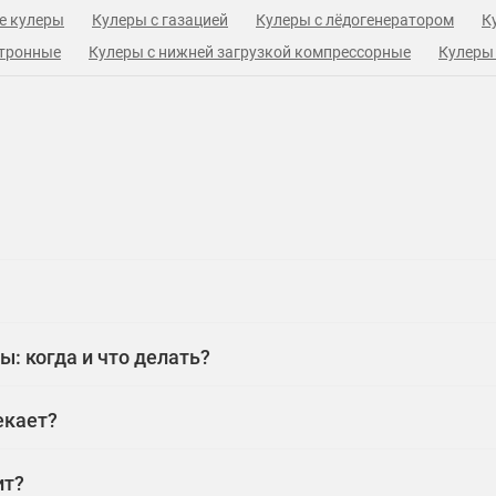
е кулеры
Кулеры с газацией
Кулеры с лёдогенератором
К
ктронные
Кулеры с нижней загрузкой компрессорные
Кулеры 
: когда и что делать?
екает?
ит?