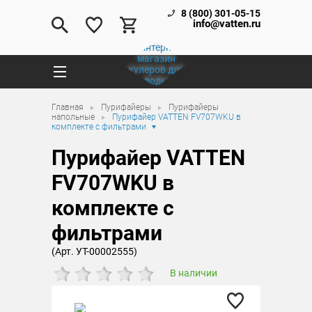
8 (800) 301-05-15
info@vatten.ru
Главная
Пурифайеры
Пурифайеры
напольные
Пурифайер VATTEN FV707WKU в
комплекте с фильтрами
Пурифайер VATTEN
FV707WKU в
комплекте с
фильтрами
(Арт. УТ-00002555)
В наличии