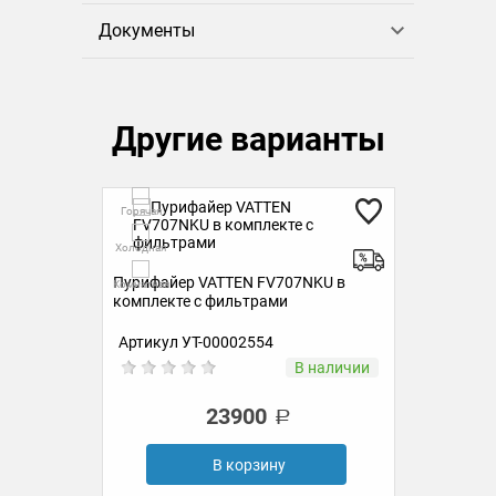
Документы
Другие варианты
Горячая
Гор
Холодная
Холо
Пурифайер VATTEN FV707NKU в
Пур
Комнатная
Комн
комплекте с фильтрами
ком
Артикул УТ-00002554
Ар
ии
В наличии
23900
В корзину