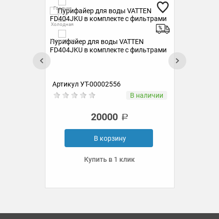
Гор
Горячая
Холо
Холодная
Пур
Комн
Комнатная
Пурифайер для воды VATTEN
ком
FD404JKU в комплекте с фильтрами
Артикул УТ-00002556
Ар
ии
В наличии
20000
В корзину
Купить в 1 клик