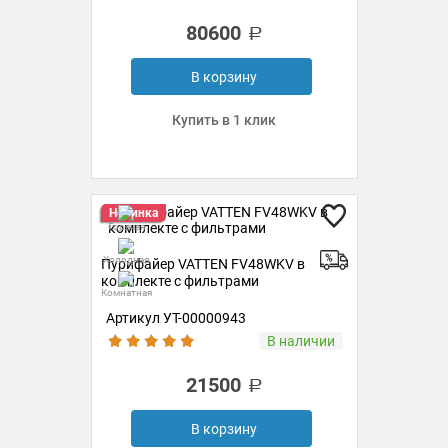
80600
В корзину
Купить в 1 клик
Новинка
Горячая
Холодная
Пурифайер VATTEN FV48WKV в
комплекте с фильтрами
Комнатная
Артикул УТ-00000943
В наличии
21500
В корзину