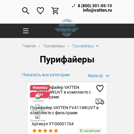
8 (800) 301-05-15
info@vatten.ru
Главная
Пурифайеры
Пурифайеры
Пурифайеры
Показать все категории
Фильтр
Новинка
Хит
Горячая
Пурифайер VATTEN FV411WKUVT в
Холодная
комплекте с фильтрами
Комнатная
Артикул УТ-00001764
В наличии