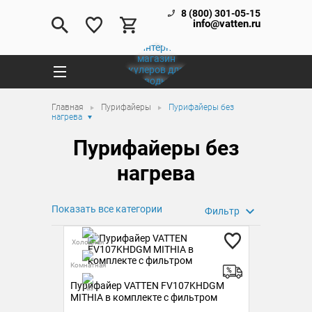
8 (800) 301-05-15
info@vatten.ru
Главная
Пурифайеры
Пурифайеры без
нагрева
Пурифайеры без
нагрева
Показать все категории
Фильтр
Холодная
Комнатная
Пурифайер VATTEN FV107KHDGM
Газ
MITHIA в комплекте с фильтром