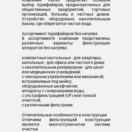
Компания "Vatten" предлагает большой
выбор пурифайеров, предназначенных для
общественных предприятий, торговых
организаций, больниц и частных домов.
Устройство оборудовано накопительным
баком, где сберегается чистая вода.
Ассортимент пурифайеров без нагрева
В ассортименте компании представлены
различные варианты фильтрующих
аппаратов без нагрева:
компактные настольные - для квартиры;
напольные - для офиса или частного дома;
с накопительным резервуаром - для школ
или медицинских учреждений;
с сенсорным управлением или механикой;
встраиваемые под мойку;
оборудованные шкафчиком;
аппараты с газированием воды;
с ультрафильтрацией (UF) или тонкой
очисткой;
с различными фильтрами.
Отличительные особенности в конструкции
Отличием фильтрующей конструкции
является многоступенчатая система
очистки.