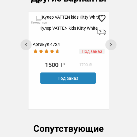
Ск
Комнатная
Кулер VATTEN kids Kitty White
Комн
К
Артикул 4724
Ар
ии
Под заказ
1500
1700
Под заказ
Сопутствующие