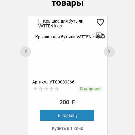
товары
Крышка для бутыли VATTEN kids
ds
Бут
kids
Артикул УТ-00000366
Ар
ии
В наличии
200
В корзину
Купить в 1 клик