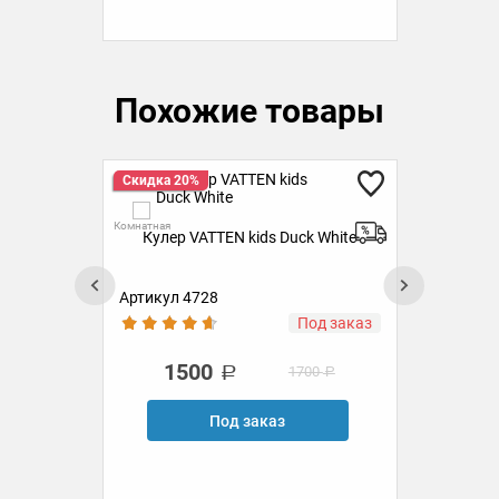
Похожие товары
Скидка 20%
Ск
Комнатная
Комн
Кулер VATTEN kids Duck White
Кул
ста
Артикул 4728
Ар
ии
Под заказ
1500
1700
Под заказ