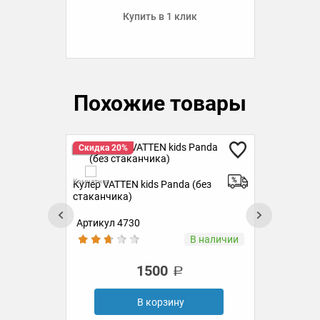
Купить в 1 клик
Похожие товары
Скидка 20%
Ск
Комн
Комнатная
Кулер VATTEN kids Panda (без
стаканчика)
Артикул 4730
Ар
аз
В наличии
1500
В корзину