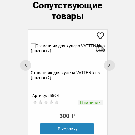
Сопутствующие
товары
К
Стаканчик для кулера VATTEN kids
(розовый)
TEN
Артикул 5594
Ар
ии
В наличии
300
В корзину