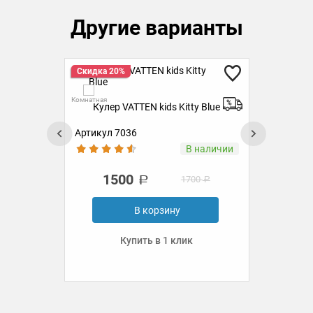
Другие варианты
Скидка 20%
Комн
Комнатная
Кулер VATTEN kids Kitty Blue
Артикул 7036
Ар
ии
В наличии
1500
1700
В корзину
Купить в 1 клик