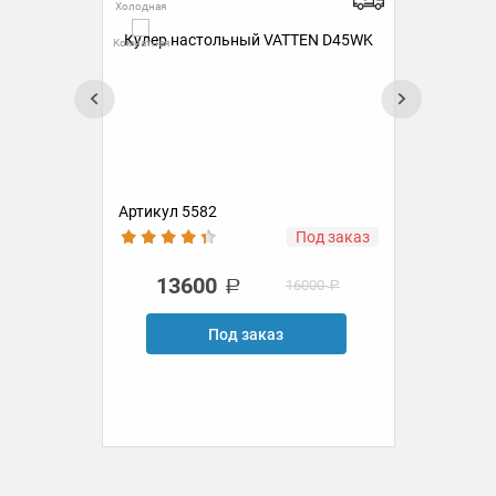
Холодная
Гор
Кулер настольный VATTEN D45WK
Комнатная
Холо
Комн
р
Нас
для
вын
Артикул 5582
Ар
ии
Под заказ
13600
16000
Под заказ