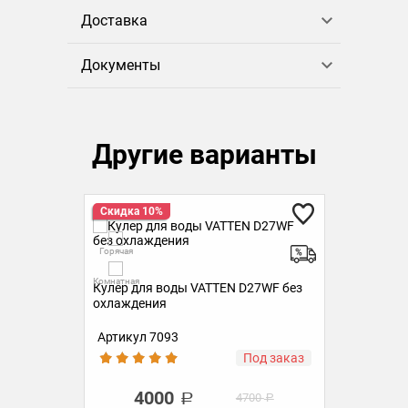
Доставка
Документы
Другие варианты
Скидка 10%
Ск
Горячая
Гор
Комнатная
Комн
ез
Кулер для воды VATTEN D27WF без
Кул
охлаждения
охл
Артикул 7093
Ар
аз
Под заказ
4000
4700