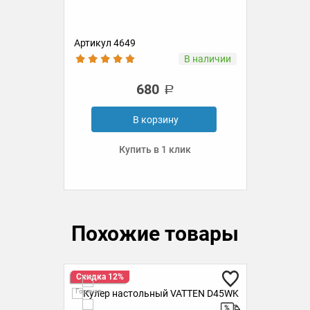
Артикул 4649
Ар
ии
В наличии
680
В корзину
Купить в 1 клик
Похожие товары
Скидка 12%
Ск
Горячая