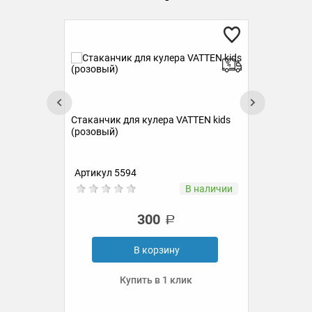
К
Стаканчик для кулера VATTEN kids
(розовый)
TEN
Артикул 5594
Ар
ии
В наличии
300
В корзину
Купить в 1 клик