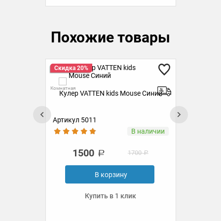
Похожие товары
Скидка 20%
Ск
Комнатная
Комн
Кулер VATTEN kids Mouse Синий
Артикул 5011
Ар
аз
В наличии
1500
1700
В корзину
Купить в 1 клик