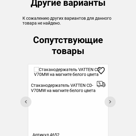
Другие варианты
К сожалению других вариантов для данного
товара не найдено.
Сопутствующие
товары
Стаканодержатель VATTEN CD-
Ста
V70MW на магните белого цвета
V70
овых
Артикул 4652
Ар