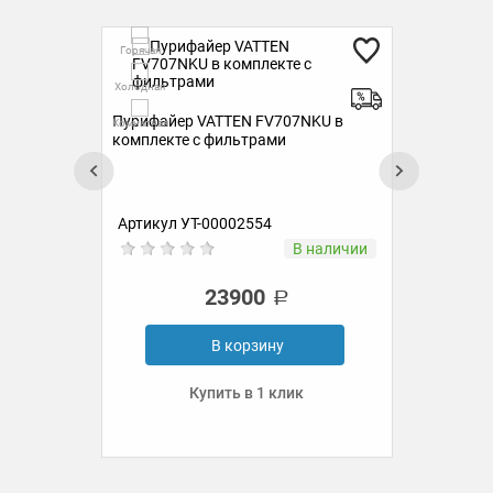
Гор
Горячая
Холо
К
Холодная
Комн
Пурифайер VATTEN FV707NKU в
Комнатная
комплекте с фильтрами
Артикул УТ-00002554
Ар
ии
В наличии
23900
В корзину
Купить в 1 клик