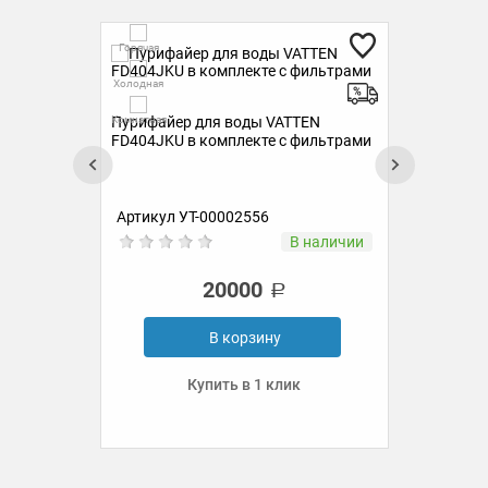
Гор
Горячая
Холо
Холодная
Пур
Комн
Комнатная
Пурифайер для воды VATTEN
ком
FD404JKU в комплекте с фильтрами
Артикул УТ-00002556
Ар
ии
В наличии
20000
В корзину
Купить в 1 клик