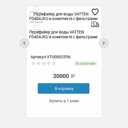
Горячая
Гор
Холодная
Холо
Пурифайер VATTEN FV707WKU в
Пур
Комнатная
Комн
комплекте с фильтрами
ком
ами
Артикул УТ-00002555
Ар
ии
В наличии
23900
В корзину
Купить в 1 клик