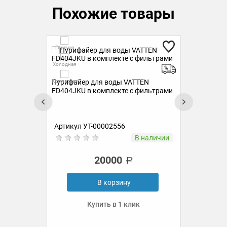
Похожие товары
Гор
Горячая
Холо
Холодная
Пур
Комн
Комнатная
Пурифайер для воды VATTEN
ком
FD404JKU в комплекте с фильтрами
Артикул УТ-00002556
Ар
ии
В наличии
20000
В корзину
Купить в 1 клик