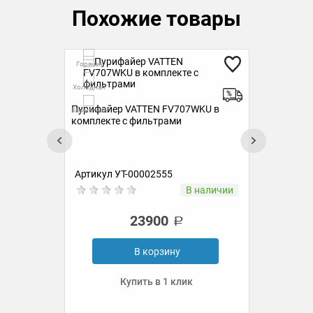
Похожие товары
Горячая
Гор
Холодная
Холо
Пурифайер VATTEN FV707WKU в
Пур
Комнатная
Комн
комплекте с фильтрами
ком
Артикул УТ-00002555
Ар
ии
В наличии
23900
В корзину
Купить в 1 клик