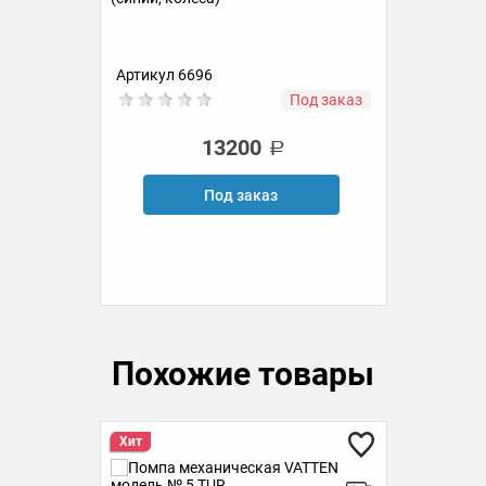
овых
Руч
бут
Артикул 6696
Ар
ии
Под заказ
13200
Под заказ
Похожие товары
Хит