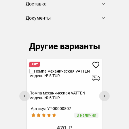
Доставка
Документы
Другие варианты
Хит
Пом
мод
Помпа механическая VATTEN
модель № 5 TUR
Артикул УТ-00000807
Ар
аз
В наличии
470