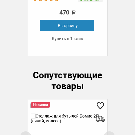
520
Под заказ
Сопутствующие
товары
Но