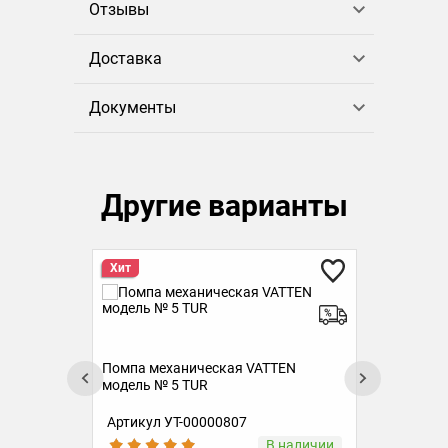
Отзывы
Доставка
Документы
Другие варианты
Помпа механическая VATTEN
модель №5 RUS
Пом
мод
Артикул 4876
Ар
ии
Под заказ