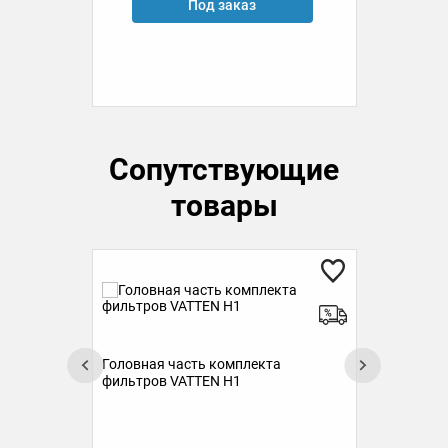
Под заказ
Сопутствующие
товары
Головная часть комплекта
фильтров VATTEN H1
Ком
кар