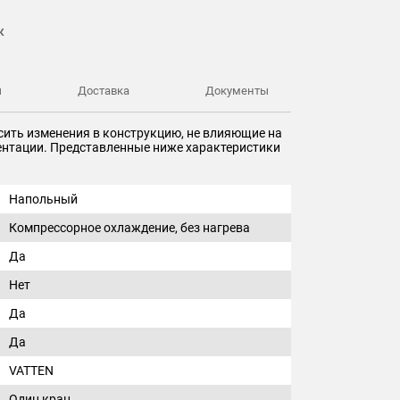
к
ы
Доставка
Документы
сить изменения в конструкцию, не влияющие на
ментации. Представленные ниже характеристики
Напольный
Компрессорное охлаждение, без нагрева
Да
Нет
Да
Да
VATTEN
Один кран