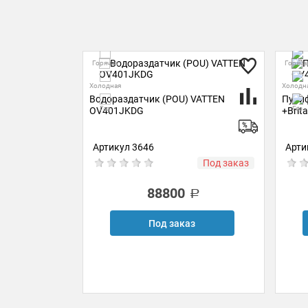
Горячая
Горяча
Холодная
Холодн
Водораздатчик (POU) VATTEN
Пури
Газ
Газ
 VATTEN
OV401JKDG
+Brit
 СО2
Артикул 3646
Арти
Под заказ
Под заказ
88800
з
Под заказ