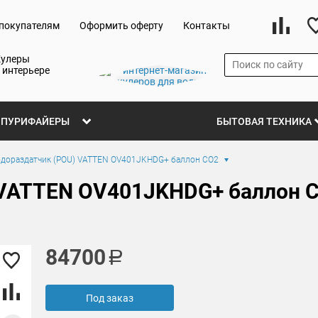
покупателям
Оформить оферту
Контакты
Кулеры
 интерьере
ПУРИФАЙЕРЫ
БЫТОВАЯ ТЕХНИКА
одораздатчик (POU) VATTEN OV401JKHDG+ баллон СО2
 VATTEN OV401JKHDG+ баллон 
84700
Под заказ