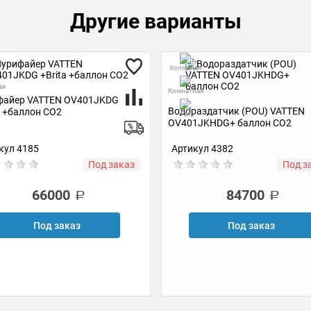
Другие варианты
я
Холодная
ая
Комнатная
файер VATTEN OV401JKDG
Водораздатчик (POU) VATTEN
a +баллон CO2
Газ
OV401JKHDG+ баллон СО2
кул 4185
Артикул 4382
Под заказ
Под з
66000
84700
Под заказ
Под заказ