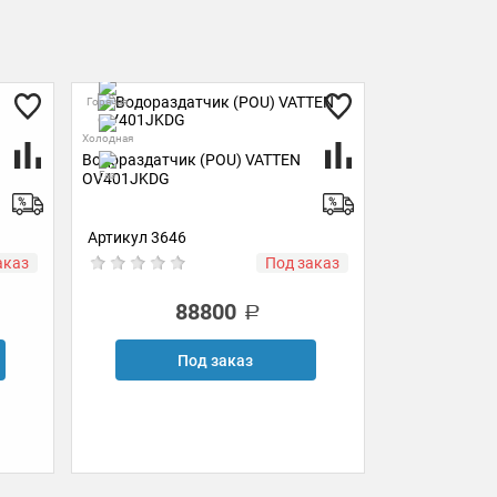
Горячая
Горячая
Холодная
Холодная
Водораздатчик (POU) VATTEN
Пурифайер V
Газ
Газ
OV401JKDG
+Brita +балло
Артикул 3646
Артикул 4185
аказ
Под заказ
88800
Под заказ
П