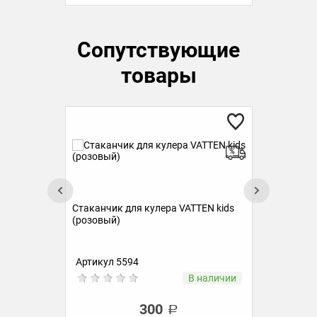
Сопутствующие
товары
Крышка для бутыли VATTEN kids
ds
Бут
kids
Артикул УТ-00000366
Ар
ии
В наличии
200