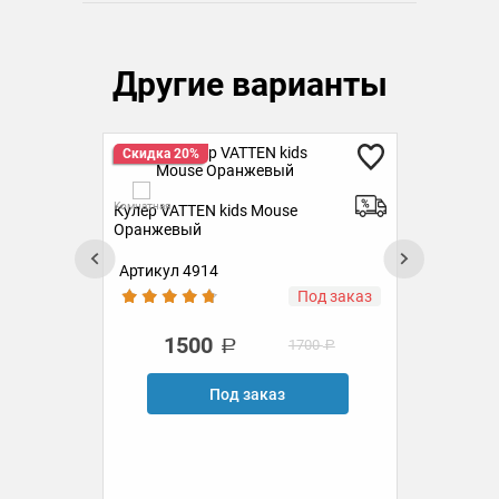
Другие варианты
Скидка 20%
Ск
Комнатная
Комн
Кулер VATTEN kids Mouse White
Ку
Артикул 4726
Ар
аз
Под заказ
1500
1700
Под заказ