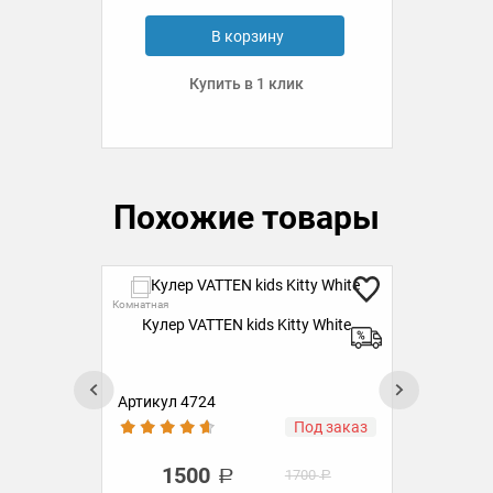
В корзину
Купить в 1 клик
Похожие товары
Скидка 20%
Ск
Комн
Комнатная
Кулер VATTEN kids Panda (без
стаканчика)
Артикул 4730
Ар
аз
В наличии
1500