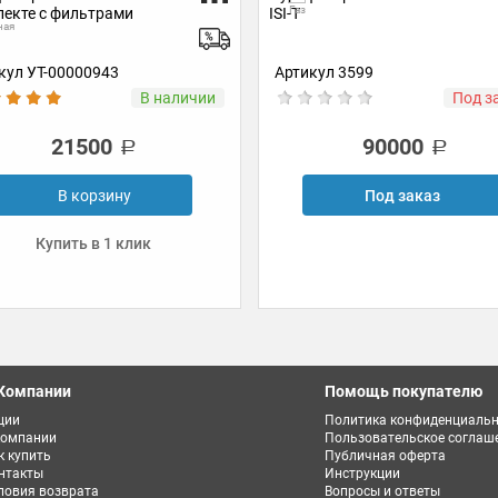
Пурифайер VATTEN FV45NKU в
Комнатная
комплекте с фильтрами
кул 3599
Артикул 5639
Под заказ
Под з
90000
22800
Под заказ
Под заказ
Компании
Помощь покупателю
ции
Политика конфиденциальн
компании
Пользовательское соглаш
к купить
Публичная оферта
нтакты
Инструкции
ловия возврата
Вопросы и ответы