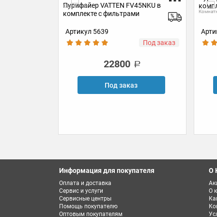
Газ
45NKU в
комплекте с фильтрами
ISI-T
Комнатная
и
Артикул УТ-00000943
Арти
Под заказ
В наличии
21500
з
В корзину
Купить в 1 клик
Информация для покупателя
О 
Оплата и доставка
Ак
Сервис и услуги
О 
Сервисные центры
Ка
Помощь покупателю
Ко
Оптовым покупателям
Ус