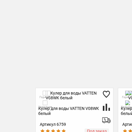
Горячая
Горяча
Холодная
Холодн
EN V08WK
Кулер для воды VATTEN V08WK
Кулер
белый
белы
Артикул 6759
Арти
Под заказ
Под заказ