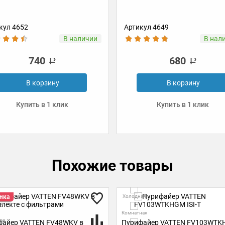
Комплект из 4-х сменных
картриджей фильтрации VATT
кул 4649
Артикул 5599
В наличии
В нал
680
6600
В корзину
В корзину
Купить в 1 клик
Купить в 1 клик
Похожие товары
ая
Горячая
ная
Холодная
файер VATTEN FV103WTKHGM