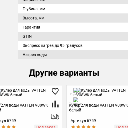
Глубина, мм
Высота, мм
Гарантия
GTIN
Экспресс нагрев до 95 градусов
Нагрев воды
Другие варианты
я
Горячая
ая
Холодная
 для воды VATTEN V08WK
Кулер для воды VATTEN V08WK
й
белый
кул 6759
Артикул 6759
Под заказ
Под з