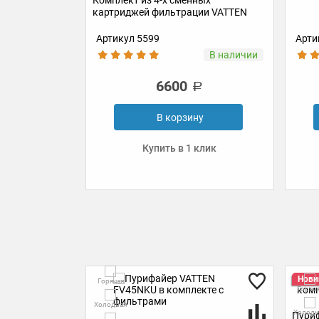
ных
ии VATTEN
Артикул 4652
Арти
В наличии
В наличии
740
у
В корзину
клик
Купить в 1 клик
Холодн
Новинка
Горячая
Комнат
Холодная
Пурифайер VATTEN FV48WKV в
Пури