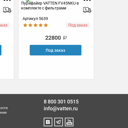
Газ
комплекте с фильтрами
ISI-T
Комнатная
Артикул УТ-00000943
Артикул 3599
аказ
В наличии
21500
В корзину
П
Купить в 1 клик
8 800 301 0515
info@vatten.ru
ости
ение