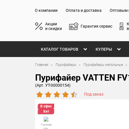
О компании
Оплата и доставка
Оптовым 
Акции
Гарантия сервис
и скидки
в
КАТАЛОГ ТОВАРОВ
КУЛЕРЫ
Главная
Пурифайеры
Пурифайеры напольные
Пурифайер VATTEN F
(Арт. УТ-00000154)
Под заказ
В офис
Хит
Горячая