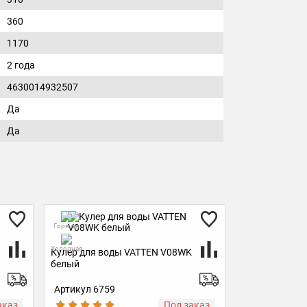
360
1170
2 года
4630014932507
Да
Да
Горячая
Горячая
Холодная
Холодная
Кулер для воды VATTEN V08WK
Кулер для во
белый
белый
Артикул 6759
Артикул 6759
аказ
Под заказ