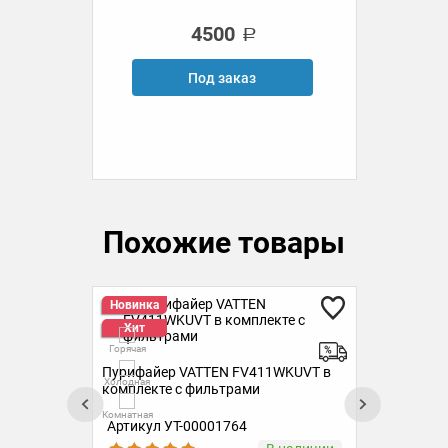
4500
Под заказ
Похожие товары
Новинка
Гор
Хит
Холо
Горячая
Пурифайер VATTEN FV411WKUVT в
Пур
Комн
Холодная
комплекте с фильтрами
ком
Комнатная
Артикул УТ-00001764
Ар