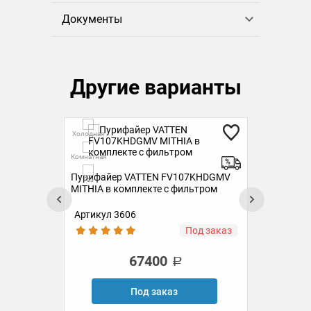
Документы
Другие варианты
Гор
Холодная
Холо
Комнатная
Пурифайер VATTEN FV107KHDGMV
Пур
Комн
Газ
MITHIA в комплекте с фильтром
MIT
Артикул 3606
Ар
ии
Под заказ
67400
Под заказ