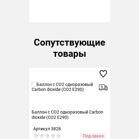
Сопутствующие
товары
on
Баллон с СО2 одноразовый Carbon
Бал
dioxide (CO2 E290)
diox
Артикул 3828
Ар
аз
Под заказ