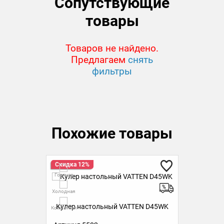
Сопутствующие
товары
Товаров не найдено.
Предлагаем
снять
фильтры
Похожие товары
Скидка 12%
Ск
Горячая
Гор
Холодная
Холо
5WK
Кулер настольный VATTEN D45WK
Ку
Комнатная
Комн