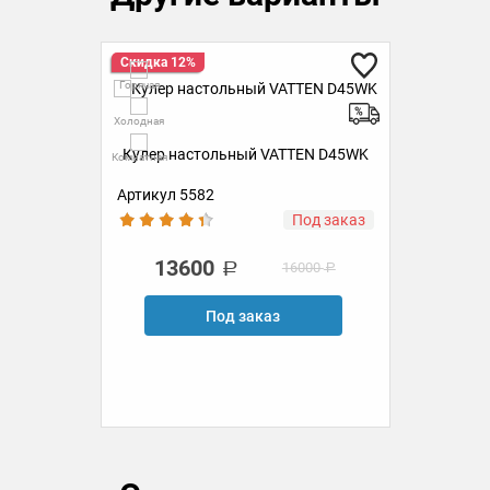
Скидка 12%
Ск
Горячая
Гор
Холодная
Холо
5WK
Кулер настольный VATTEN D45WK
Ку
Комнатная
Комн
Артикул 5582
Ар
аз
Под заказ
13600
16000
Под заказ