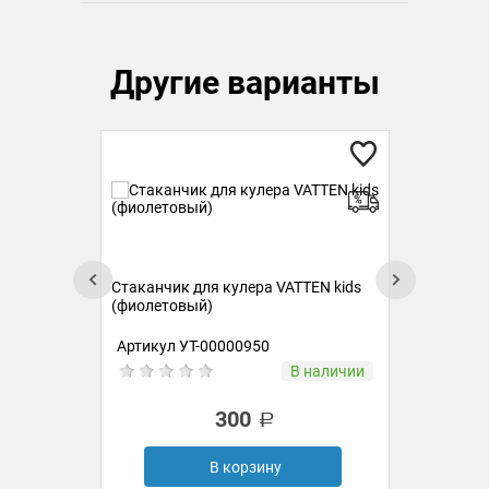
Другие варианты
ds
Стаканчик для кулера VATTEN kids
Ста
(фиолетовый)
(го
Артикул УТ-00000950
Ар
ии
В наличии
300
В корзину