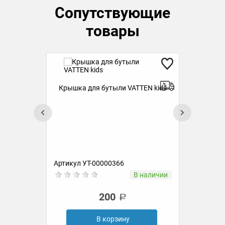
Сопутствующие
товары
Крышка для бутыли VATTEN kids
ds
Бут
kids
Артикул УТ-00000366
Ар
ии
В наличии
200
В корзину