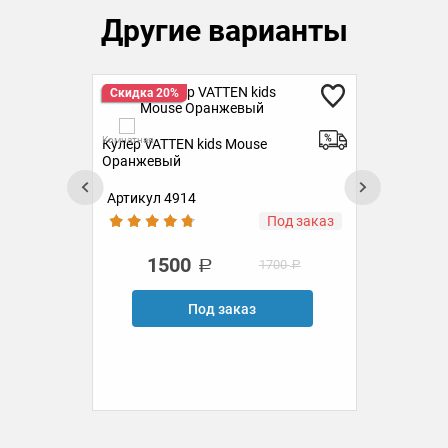
Другие варианты
Скидка 20%
Ск
Комн
Комнатная
рно-
Кулер VATTEN kids Mouse
Оранжевый
Артикул 4914
Ар
ии
Под заказ
1500
1700
Под заказ