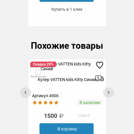
Купить в 1 клик
Похожие товары
Скидка 20%
Ск
Комнатная
Комн
Кулер VATTEN kids Kitty Синий
Кул
ста
Артикул 4906
Ар
ии
В наличии
1500
1700
В корзину