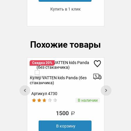
Купить в 1 клик
Похожие товары
Скидка 20%
Ск
Ку
Комн
Комнатная
Кулер VATTEN kids Panda (без
стаканчика)
Артикул 4730
Ар
ии
В наличии
1500
В корзину