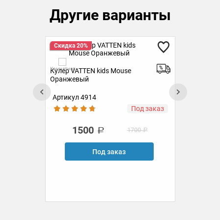
Другие варианты
Скидка 20%
Ск
Комн
Комнатная
рно-
Кулер VATTEN kids Mouse
Оранжевый
Артикул 4914
Ар
ии
Под заказ
1500
1700
Под заказ