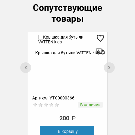
Сопутствующие
товары
Крышка для бутыли VATTEN kids
ds
Бут
kids
Артикул УТ-00000366
Ар
ии
В наличии
200
В корзину