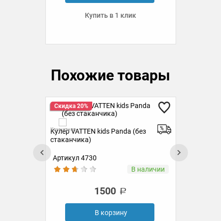
Купить в 1 клик
Похожие товары
Скидка 20%
Ск
Комн
Комнатная
Кулер VATTEN kids Panda (без
стаканчика)
Артикул 4730
Ар
аз
В наличии
1500
В корзину