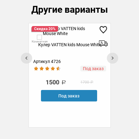
Другие варианты
Скидка 20%
Ск
Комнатная
Комн
Кулер VATTEN kids Mouse White
Ку
Артикул 4726
Ар
аз
Под заказ
1500
1700
Под заказ