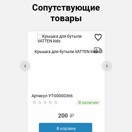
Сопутствующие
товары
Крышка для бутыли VATTEN kids
ds
Бут
kids
Артикул УТ-00000366
Ар
ии
В наличии
200
В корзину