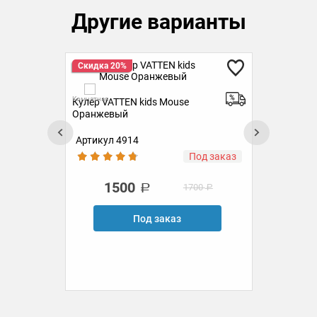
Другие варианты
Скидка 20%
Ск
Комн
Комнатная
k
Кулер VATTEN kids Mouse
Оранжевый
Артикул 4914
Ар
аз
Под заказ
1500
1700
Под заказ