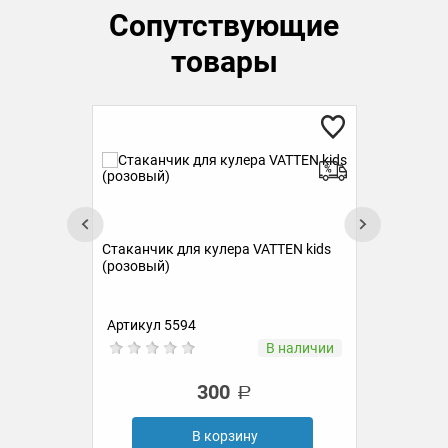
Сопутствующие
товары
К
Стаканчик для кулера VATTEN kids
(розовый)
TEN
Артикул 5594
Ар
ии
В наличии
300
В корзину