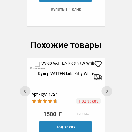
Купить в 1 клик
Похожие товары
Ск
Комнатная
Кулер VATTEN kids Kitty White
Комн
Кул
ста
Артикул 4724
Ар
аз
Под заказ
1500
1700
Под заказ