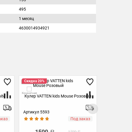
495
1 месяц
4630014934921
Скидка 20%
Скидка 
Комнатная
Комнатная
e Розовый
Кулер VATTEN kids Mouse Салатовый
Кулер 
Артикул 4916
Артикул
од заказ
В наличии
1500
1
00
1700