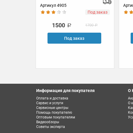
 4905
Артикул 4730
Под заказ
В наличи
500
1500
1700
Под заказ
В корзину
Купить в 1 клик
Информация для покупателя
О 
Оплата и доставка
Ак
Сервис и услуги
О 
Сервисные центры
Ка
Помощь покупателю
Ко
Оптовым покупателям
Ус
Видеообзоры
Советы эксперта