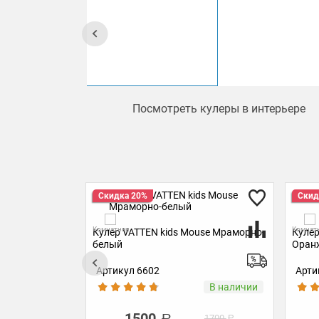
Посмотреть кулеры в интерьере
Скидка 20%
К
Комнатная
s Mouse Мраморно-
Кулер VATTEN kids Mouse
Оранжевый
Артикул 4914
В наличии
Под заказ
1500
1700
1700