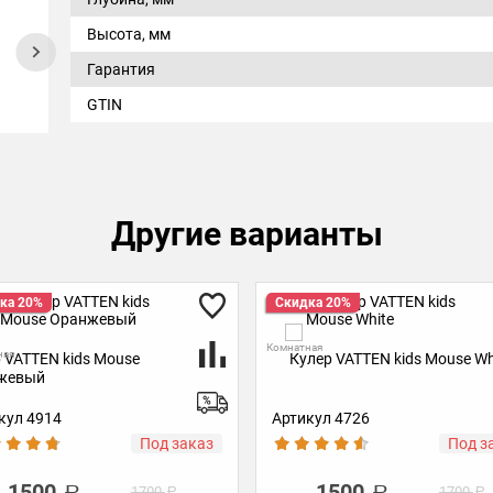
Высота, мм
Гарантия
GTIN
Другие варианты
Скидка 20%
Скидка 20%
омнатная
Комнатная
Кулер VATTEN kids Mouse White
Кулер VATTEN kids Mous
Артикул 4726
Артикул 5593
Под заказ
П
1500
1500
1700
17