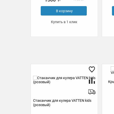
орзину
Под заказ
 в 1 клик
Крышка для бутыли VATTEN kids
ля кулера VATTEN kids