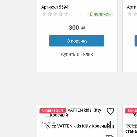
94
Артикул УТ-00000366
В наличии
В наличии
300
200
В корзину
В корзину
пить в 1 клик
Купить в 1 клик
20%
Скидка 20%
Комнатная
VATTEN kids Kitty Красный
Кулер VATTEN kids Panda (без
стаканчика)