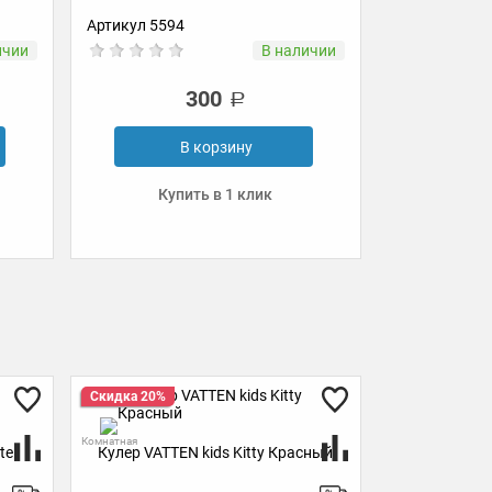
Артикул УТ-00000366
Арт
В наличии
В наличии
200
ину
В корзину
 клик
Купить в 1 клик
Скидка 20%
Комнатная
ids Kitty Красный
Кулер VATTEN kids Panda (без
стаканчика)