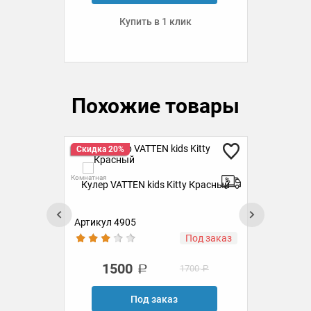
Купить в 1 клик
Похожие товары
Скидка 20%
Ск
Комнатная
Комн
Кулер VATTEN kids Kitty Красный
Кул
ста
Артикул 4905
Ар
аз
Под заказ
1500
1700
Под заказ