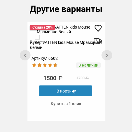
Другие варианты
Скидка 20%
Ск
Комнатная
Комн
k
Кулер VATTEN kids Mouse Мраморно-
Кул
белый
Ора
Артикул 6602
Ар
аз
В наличии
1500
1700
В корзину
Купить в 1 клик