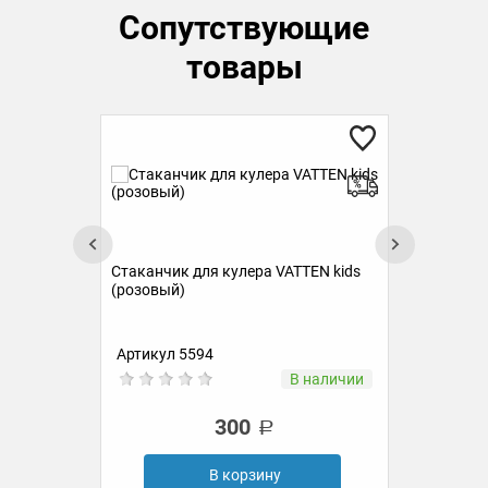
Сопутствующие
товары
К
Стаканчик для кулера VATTEN kids
(розовый)
TEN
Артикул 5594
Ар
ии
В наличии
300
В корзину