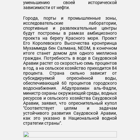
уменьшению своей исторической
зависимости от нефти.
Города, порты и промышленные зоны,
исследовательские лаборатории,
спортивные и развлекательные центры
будут построены в рамках амбициозного
проекта на берегу Красного моря. Проект
Его Королевского Высочества кронпринца
Мухаммеда бен Салмана, NEOM, в конечном
итоге станет домом для одного миллиона
граждан. Потребность в воде в Саудовской
Аравии растет со скоростью семь процентов
в год, а на сельское хозяйство приходится 84
процента. Страна сильно зависит от
субсидируемой опреснённой воды,
обеспечивающей 60 процентов городского
водоснабжения. Абдулрахман аль-Фадли,
министр охраны окружающей среды, водных
ресурсов и сельского хозяйства Саудовской
Аравии, заявил, что опреснительный купол
"Соответствует целям и задачам
устойчивого развития Саудовской Аравии,
как это указано в Национальной водной
стратегии страны".