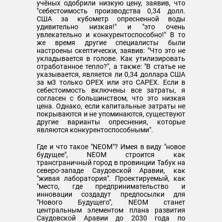
учёных одобрили низкую цену, заявив, что
"себестоимость производства 0,34 долл.
США за кубометр опресненной воды
удивительно низкая!" и "это очень
увлекательно и конкурентоспособно!" В то
же время другие специалисты были
настроены скептически, заявив: "Что это не
укладывается в голове. Как утилизировать
отработанное тепло?", а также: "В статье не
указывается, является ли 0,34 доллара США
за м3 только OPEX или это CAPEX. Если в
себестоимость включены все затраты, я
согласен с большинством, что это низкая
цена. Однако, если капитальные затраты не
покрываются и не упоминаются, существуют
другие варианты опреснения, которые
являются конкурентоспособными".
Где и что такое "NEOM"? Имея в виду "новое
будущее", NEOM строится как
трансграничный город в провинции Табук на
северо-западе Саудовской Аравии, как
"живая лаборатория". Проектируемый, как
"место, где предпринимательство и
инновации создадут предпосылки для
"Нового Будущего", NEOM станет
центральным элементом плана развития
Саудовской Аравии до 2030 года по