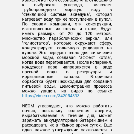
является на 100% безопасным по отношению
к выбросам углерода, включает
трубопроводную морскую воду в
"стеклянной системе акведука", которая
нагревает воду при её поступлении в купол.
По словам компании, эти конструкции,
изготовленные из стекла и стали, будут
иметь размеры от 20 до 120 метров.
Множество параболических зеркал, или
"гелиостатов", которые окружают сферу,
концентрируют солнечную радиацию на
куполе. Это передает тепло для кипячения
морской воды, создавая "эффект котла",
когда вода перегревается. После испарения,
конденсат пара направляется в виде
пресной воды в резервуары и
ирригационные каналы. Вторичная
обработка будет необходима для создания
питьевой воды. Демонстрацию процесса
можно увидеть на видео по ссылке
https://vimeo.com/342054393
.
NEOM утверждает, что можно работать
ночью, поскольку солнечная энергия,
вырабатываемая в течение дня, может
заряжать аккумуляторные батареи днём и
расходовать их в тёмное время суток. Еще
одно важное утверждение заключается в