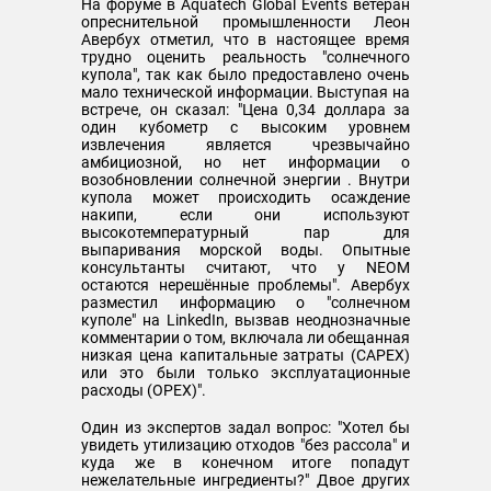
На форуме в Aquatech Global Events ветеран
опреснительной промышленности Леон
Авербух отметил, что в настоящее время
трудно оценить реальность "солнечного
купола", так как было предоставлено очень
мало технической информации. Выступая на
встрече, он сказал: "Цена 0,34 доллара за
один кубометр с высоким уровнем
извлечения является чрезвычайно
амбициозной, но нет информации о
возобновлении солнечной энергии . Внутри
купола может происходить осаждение
накипи, если они используют
высокотемпературный пар для
выпаривания морской воды. Опытные
консультанты считают, что у NEOM
остаются нерешённые проблемы". Авербух
разместил информацию о "солнечном
куполе" на LinkedIn, вызвав неоднозначные
комментарии о том, включала ли обещанная
низкая цена капитальные затраты (CAPEX)
или это были только эксплуатационные
расходы (OPEX)".
Один из экспертов задал вопрос: "Хотел бы
увидеть утилизацию отходов "без рассола" и
куда же в конечном итоге попадут
нежелательные ингредиенты?" Двое других