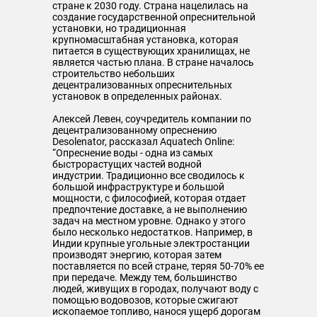
стране к 2030 году. Страна нацелилась на
создание государственной опреснительной
установки, но традиционная
крупномасштабная установка, которая
питается в существующих хранилищах, не
является частью плана. В стране началось
строительство небольших
децентрализованных опреснительных
установок в определенных районах.
Алексей Левен, соучредитель компании по
децентрализованному опреснению
Desolenator, рассказал Aquatech Online:
“Опреснение воды - одна из самых
быстрорастущих частей водной
индустрии. Традиционно все сводилось к
большой инфраструктуре и большой
мощности, с философией, которая отдает
предпочтение доставке, а не выполнению
задач на местном уровне. Однако у этого
было несколько недостатков. Например, в
Индии крупные угольные электростанции
производят энергию, которая затем
поставляется по всей стране, теряя 50-70% ее
при передаче. Между тем, большинство
людей, живущих в городах, получают воду с
помощью водовозов, которые сжигают
ископаемое топливо, нанося ущерб дорогам