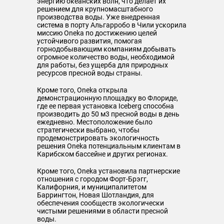
энергию океанских волн, что делает их
решением для крупномасштабного
производства воды. Уже внедренная
система в порту Альгарробо в Чили ускорила
миссию Oneka по достижению целей
устойчивого развития, помогая
горнодобывающим компаниям добывать
огромное количество воды, необходимой
для работы, без ущерба для природных
ресурсов пресной воды страны.
Кроме того, Oneka открыла
демонстрационную площадку во Флориде,
где ее первая установка Iceberg способна
производить до 50 м3 пресной воды в день
ежедневно. Местоположение было
стратегически выбрано, чтобы
продемонстрировать экологичность
решения Oneka потенциальным клиентам в
Карибском бассейне и других регионах.
Кроме того, Oneka установила партнерские
отношения с городом Форт-Брэгг,
Калифорния, и муниципалитетом
Баррингтон, Новая Шотландия, для
обеспечения сообществ экологически
чистыми решениями в области пресной
воды.