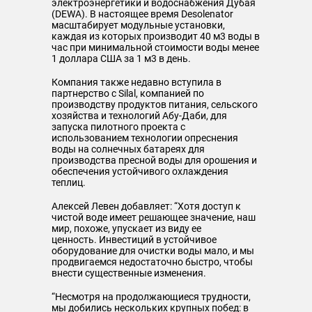
электроэнергетики и водоснабжения Дубая
(DEWA). В настоящее время Desolenator
масштабирует модульные установки,
каждая из которых производит 40 м3 воды в
час при минимальной стоимости воды менее
1 доллара США за 1 м3 в день.
Компания также недавно вступила в
партнерство с Silal, компанией по
производству продуктов питания, сельского
хозяйства и технологий Абу-Даби, для
запуска пилотного проекта с
использованием технологии опреснения
воды на солнечных батареях для
производства пресной воды для орошения и
обеспечения устойчивого охлаждения
теплиц.
Алексей Левен добавляет: “Хотя доступ к
чистой воде имеет решающее значение, наш
мир, похоже, упускает из виду ее
ценность. Инвестиций в устойчивое
оборудование для очистки воды мало, и мы
продвигаемся недостаточно быстро, чтобы
внести существенные изменения.
“Несмотря на продолжающиеся трудности,
мы добились нескольких крупных побед: в