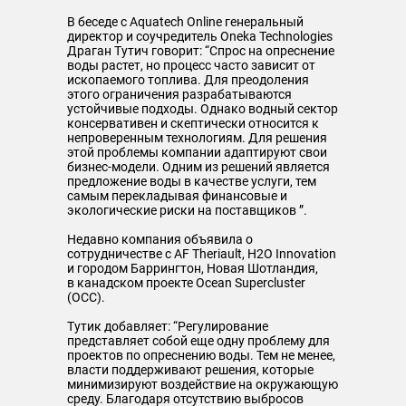
В беседе с Aquatech Online генеральный
директор и соучредитель Oneka Technologies
Драган Тутич говорит: “Спрос на опреснение
воды растет, но процесс часто зависит от
ископаемого топлива. Для преодоления
этого ограничения разрабатываются
устойчивые подходы. Однако водный сектор
консервативен и скептически относится к
непроверенным технологиям. Для решения
этой проблемы компании адаптируют свои
бизнес-модели. Одним из решений является
предложение воды в качестве услуги, тем
самым перекладывая финансовые и
экологические риски на поставщиков ”.
Недавно компания объявила о
сотрудничестве с AF Theriault, H2O Innovation
и городом Баррингтон, Новая Шотландия,
в
канадском проекте Ocean Supercluster
(OCC).
Тутик добавляет: “Регулирование
представляет собой еще одну проблему для
проектов по опреснению воды. Тем не менее,
власти поддерживают решения, которые
минимизируют воздействие на окружающую
среду. Благодаря отсутствию выбросов