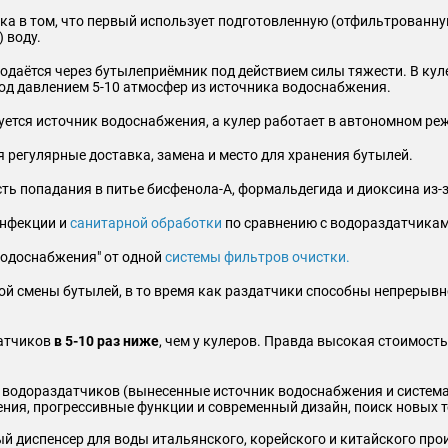
ка в том, что первый использует подготовленную (отфильтрованн
 воду.
подаётся через бутылеприёмник под действием силы тяжести. В кул
од давлением 5-10 атмосфер из источника водоснабжения.
ется источник водоснабжения, а кулер работает в автономном ре
ся регулярные доставка, замена и место для хранения бутылей.
ть попадания в питье бисфенола-А, формальдегида и диоксина из-з
инфекции и
санитарной обработки
по сравнению с водораздатчикам
водоснабжения" от одной
системы фильтров очистки.
й смены бутылей, в то время как раздатчики способны непрерыв
датчиков
в 5-10 раз ниже
, чем у кулеров. Правда высокая стоимост
одораздатчиков (вынесенные источник водоснабжения и система 
ния, прогрессивные функции и современный дизайн, поиск новых 
 диспенсер для воды итальянского, корейского и китайского про