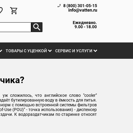
8 (800) 301-05-15
info@vatten.ru
Ежедневно.
9.00 - 18.00
ТОВАРЫ С УЦЕНКОЙ
СЕРВИС И УСЛУГИ
тчика?
к уж сложилось, что английское слово "cooler"
здаёт бутилированную воду в ёмкость для питья.
ых норм с помощью встроенной системы фильтров
f-Use (POU)" - точка использования) - диспенсер
здачи. К водораздатчикам по старинке относят