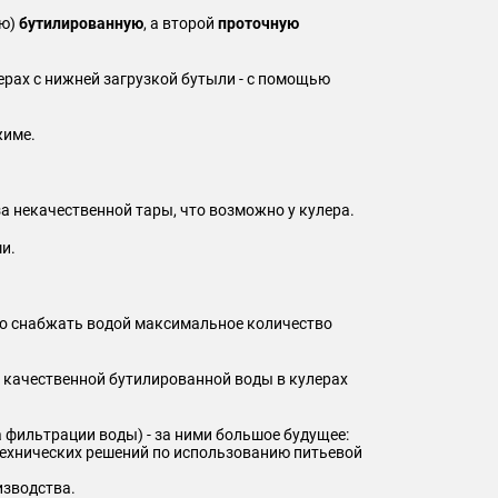
ую)
бутилированную
, а второй
проточную
ерах с нижней загрузкой бутыли - с помощью
жиме.
а некачественной тары, что возможно у кулера.
и.
но снабжать водой максимальное количество
ь качественной бутилированной воды в кулерах
фильтрации воды) - за ними большое будущее:
технических решений по использованию питьевой
изводства.