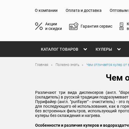
О компании
Оплата и доставка
Оптовым 
Акции
Гарантия сервис
и скидки
в
КАТАЛОГ ТОВАРОВ
КУЛЕРЫ
Главная
Полезно знать
Чем отличается кулер от 
Чем о
Различают три вида диспенсеров (англ. "dispe
(охладитель) в русской традиции подразумевает
Пурифайер (англ. "purifayer" - очиститель) -
для последующего её использования, как в горяч
без встроенных фильтров, использующий прото
кулеры без охлаждения и нагрева.
Особенности и различия кулеров и водораздат