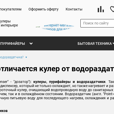
покупателям
Оформить оферту
Контакты
Кулеры
 интерьере
ПУРИФАЙЕРЫ
БЫТОВАЯ ТЕХНИКА
водораздатчика?
тличается кулер от водоразда
nser" - "дозатор"):
кулеры, пурифайеры и водораздатчики
. Та
 диспенсер, который не только охлаждает, но также нагревает и ра
 это проточный кулер, очищающий водопроводную воду до санитарн
ем, так и в охлаждённом состоянии. Водораздатчик (англ. "Point-o
чную питьевую воду для последующего нагрева, охлаждения и ра
чиков