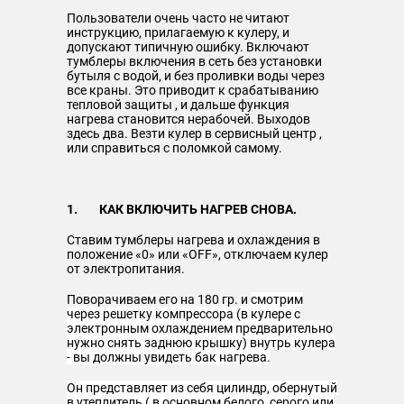
Пользователи очень часто не читают
инструкцию, прилагаемую к кулеру, и
допускают типичную ошибку. Включают
тумблеры включения в сеть без установки
бутыля с водой, и без проливки воды через
все краны. Это приводит к срабатыванию
тепловой защиты , и дальше функция
нагрева становится нерабочей. Выходов
здесь два. Везти кулер в сервисный центр ,
или справиться с поломкой самому.
1. КАК ВКЛЮЧИТЬ НАГРЕВ СНОВА.
Ставим тумблеры нагрева и охлаждения в
положение «0» или «OFF», отключаем кулер
от электропитания.
Поворачиваем его на 180 гр. и
смотрим
через решетку компрессора (в кулере с
электронным охлаждением предварительно
нужно снять заднюю крышку) внутрь кулера
- вы должны увидеть бак нагрева.
Он представляет из себя цилиндр, обернутый
в утеплитель ( в основном белого, серого или