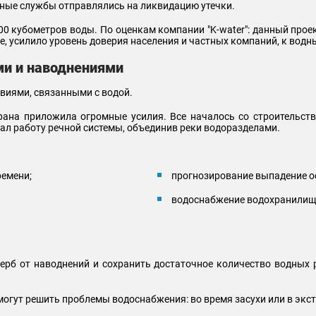
нтные службы отправлялись на ликвидацию утечки.
000 кубометров воды. По оценкам компании "K-water": данный про
ие, усилило уровень доверия населения и частных компаний, к вод
ми и наводнениями
виями, связанными с водой.
рана приложила огромные усилия. Все началось со строительст
овал работу речной системы, объединив реки водоразделами.
ремени;
прогнозирование выпадение о
водоснабжение водохранилищ
рб от наводнений и сохранить достаточное количество водных 
огут решить проблемы водоснабжения: во время засухи или в экс