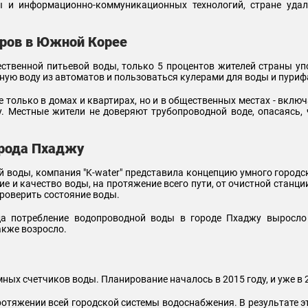
 и информационно-коммуникационных технологий, стране удал
еров в Южной Корее
ственной питьевой воды, только 5 процентов жителей страны у
ую воду из автоматов и пользоваться кулерами для воды и пури
только в домах и квартирах, но и в общественных местах - вклю
у. Местные жители не доверяют трубопроводной воде, опасаясь, 
орода Пхаджу
 воды, компания "K-water" представила концепцию умного город
е и качество воды, на протяжение всего пути, от очистной станции
проверить состояние воды.
да потребление водопроводной воды в городе Пхаджу выросло с
акже возросло.
ных счетчиков воды. Планирование началось в 2015 году, и уже в 
отяжении всей городской системы водоснабжения. В результате эт