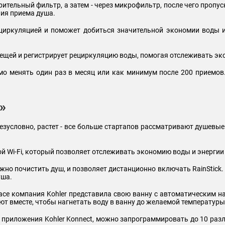
рительный фильтр, а затем - через микрофильтр, после чего пропу
ния приема душа.
циркуляцией и поможет добиться значительной экономии воды и 
вещей и регистрирует рециркуляцию воды, помогая отслеживать э
мо менять один раз в месяц или как минимум после 200 приемов
»
безусловно, растет - все больше стартапов рассматривают душевы
жкой Wi-Fi, который позволяет отслеживать экономию воды и энерг
но почистить душ, и позволяет дистанционно включать RainStick. В
уша.
се компания Kohler представила свою ванну с автоматическим нап
ют вместе, чтобы нагнетать воду в ванну до желаемой температуры
приложения Kohler Konnect, можно запрограммировать до 10 ра