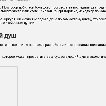
Flow Loop добилась большого прогресса за последние два года 
ольшего числа клиентов", - сказал Роберт Карлеке, менеджер по и
рециркуляции и очистке воды в душе по замкнутому циклу, это реш
нию с обычным душем.
й душ
A все еще находится на стадии разработки и тестирования, компани
 которое может превратить ваш существующий душ в экологичес