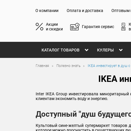
О компании
Оплата и доставка
Оптовым 
Акции
Гарантия сервис
и скидки
в
КАТАЛОГ ТОВАРОВ
КУЛЕРЫ
Главная
Полезно знать
IKEA инвестирует в душ 
IKEA ин
Inter IKEA Group инвестировала миноритарный
клиентам экономить воду и энергию.
Доступный "душ будущего
Культовый сине-желтый супермаркет товаров дл
которое можно дооснастить в существующих д