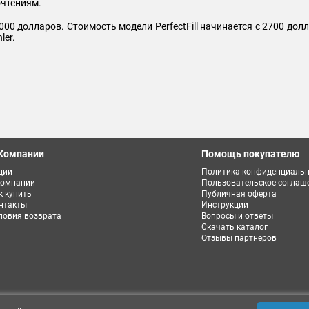
очтениям.
0 долларов. Стоимость модели PerfectFill начинается с 2700 долла
ler.
Компании
Помощь покупателю
ции
Политика конфиденциальн
компании
Пользовательское соглаш
к купить
Публичная оферта
нтакты
Инструкции
ловия возврата
Вопросы и ответы
Скачать каталог
Отзывы партнеров