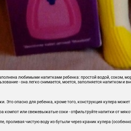
аполнена любимыми напитками ребенка: простой водой, соком, мо
зование - она легко снимается, моется, заполняется напитком и вн
ки. Это опасно для ребенка, кроме того, конструкция кулера може
ра компот или свежевыжатые соки - отфильтруйте напитки от мякот
сле, проливая чистую воду из бутыли через краник кулера (особенно