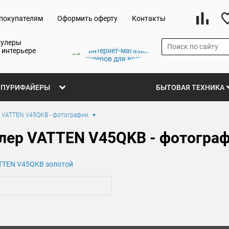
покупателям
Оформить оферту
Контакты
Кулеры
 интерьере
ПУРИФАЙЕРЫ
БЫТОВАЯ ТЕХНИКА
 VATTEN V45QKB - фотографии
лер VATTEN V45QKB - фотогра
TTEN V45QKB золотой